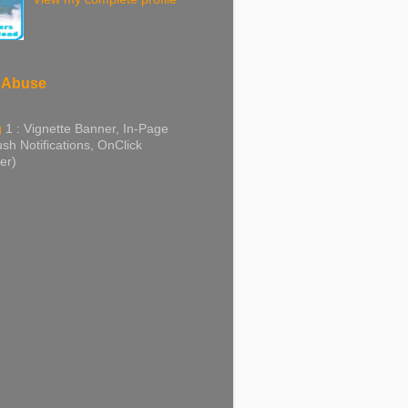
 Abuse
g
1 : Vignette Banner, In-Page
sh Notifications, OnClick
er)