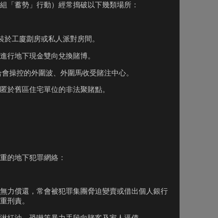
組「蓄勢」行動）經常搗破以下幾類場所：
偽裝於工廈劏房或私人派對房間。
進行地下現金雙向兌換賭博。
合會操控的外圍波、外圍馬收受賭注中心。
匿於舊區住宅單位的非法聚賭點。
重的地下犯罪網絡：
無力償還，常會被犯罪集團脅迫變賣或借出個人銀行
重刑責。