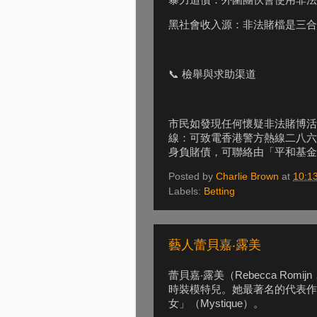
暴力追債：外圍團伙會使用非法
黑社會收入源：非法賭檔是三合
📞 檢舉與求助渠道
市民如發現任何懷疑非法賭博活
線：可致電香港警方熱線二八六
身負賭債，可聯絡由「平和基金
Posted by
Charlie Brown
at
10:1
Labels:
Betting
藝人蕾貝嘉‧露美
蕾貝嘉‧露美（Rebecca Ro
時裝模特兒。她最著名的代表作
女」（Mystique）。