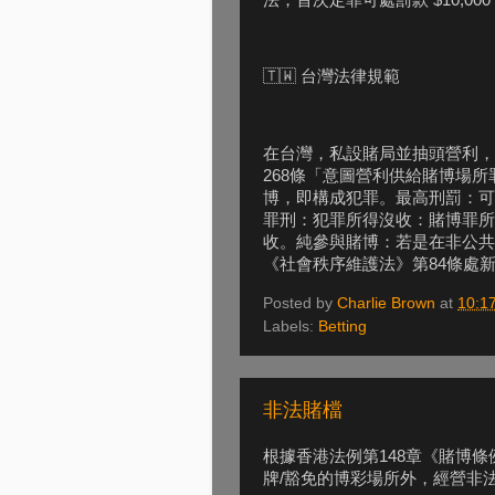
🇹🇼 台灣法律規範
在台灣，私設賭局並抽頭營利，
268條「意圖營利供給賭博場
博，即構成犯罪。最高刑罰：可處
罪刑：犯罪所得沒收：賭博罪所
收。純參與賭博：若是在非公共
《社會秩序維護法》第84條處新臺
Posted by
Charlie Brown
at
10:1
Labels:
Betting
非法賭檔
根據香港法例第148章《賭博
牌/豁免的博彩場所外，經營非