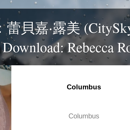
貝嘉‧露美 (CitySk
 Download: Rebecca R