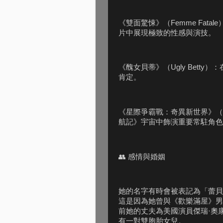
《雙面驚悚》（Femme Fata
片中展現極致的性感與演技。
《醜女貝蒂》（Ugly Betty）
肯定。
《星際爭霸戰：奇異新世界》（Star 
航記》宇宙中飾演重要常駐角色「一號」（
👥 感情與婚姻
她的名字有時會被表記為「蕾貝嘉‧露美
這是因為她曾與《歡樂滿屋》男星約
前她的丈夫為美國演員傑瑞·奧康奈爾（
有一對雙胞胎女兒。