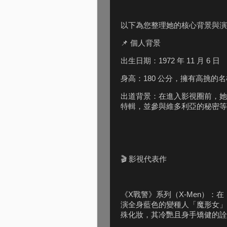
以下為您整理她的核心背景與演
📌 個人背景
出生日期：1972 年 11 月 6 日
身高：180 公分，擁有高挑的
出道背景：在進入影視圈前，她
特輯，並參與維多利亞的秘密等
🎬 影視代表作
《X戰警》系列（X-Men）：
演全身藍色的變種人「魔形女」
殊化妝，其冷艷且身手矯健的詮